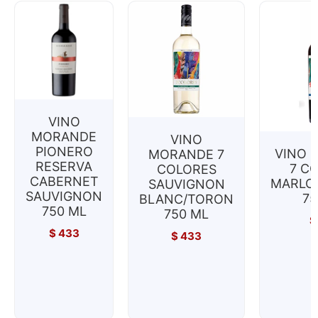
VINO
MORANDE
VINO
PIONERO
VINO 
MORANDE 7
RESERVA
7 C
COLORES
CABERNET
MARLO
SAUVIGNON
SAUVIGNON
75
BLANC/TORON
750 ML
750 ML
$
$
433
$
433