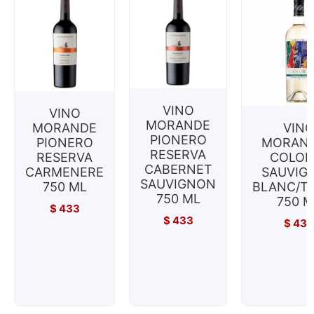
VINO
VINO
MORANDE
MORANDE
VIN
PIONERO
PIONERO
MORAND
RESERVA
RESERVA
COLOR
CABERNET
CARMENERE
SAUVIG
SAUVIGNON
750 ML
BLANC/T
750 ML
750 M
$
433
$
433
$
433