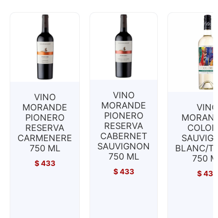
VINO
VINO
MORANDE
MORANDE
VIN
PIONERO
PIONERO
MORAND
RESERVA
RESERVA
COLOR
CABERNET
CARMENERE
SAUVIG
SAUVIGNON
750 ML
BLANC/T
750 ML
750 M
$
433
$
433
$
433