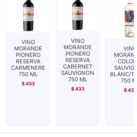
VINO
VINO
MORANDE
MORANDE
VIN
PIONERO
PIONERO
MORAND
RESERVA
RESERVA
COLOR
CABERNET
CARMENERE
SAUVIG
SAUVIGNON
750 ML
BLANC/T
750 ML
750 M
$
433
$
433
$
433