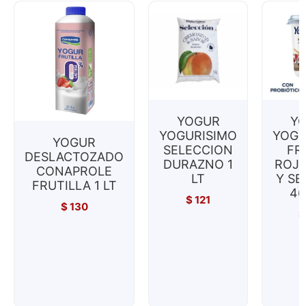
YOGUR
Y
YOGURISIMO
YOGU
YOGUR
SELECCION
FR
DESLACTOZADO
DURAZNO 1
ROJO
CONAPROLE
LT
Y SE
FRUTILLA 1 LT
46
$
121
$
130
$