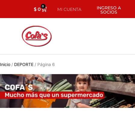
0
INGRESO A
$
0
MI CUENTA
SOCIOS
Inicio
/
DEPORTE
/ Página 6