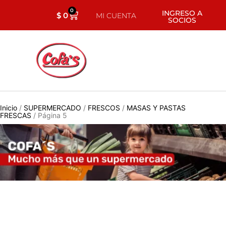
0
INGRESO A
$
0
MI CUENTA
SOCIOS
Inicio
/
SUPERMERCADO
/
FRESCOS
/
MASAS Y PASTAS
FRESCAS
/ Página 5