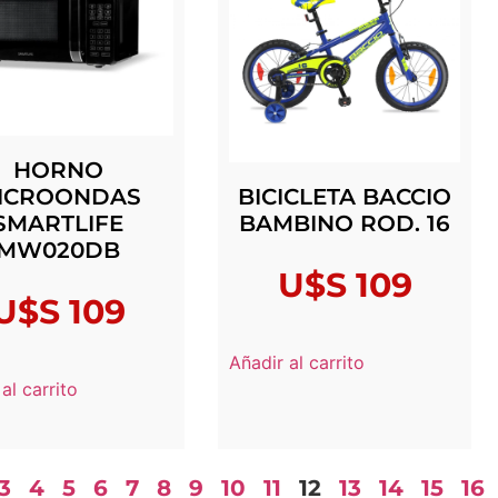
HORNO
ICROONDAS
BICICLETA BACCIO
SMARTLIFE
BAMBINO ROD. 16
MW020DB
U$S
109
U$S
109
Añadir al carrito
al carrito
3
4
5
6
7
8
9
10
11
12
13
14
15
16