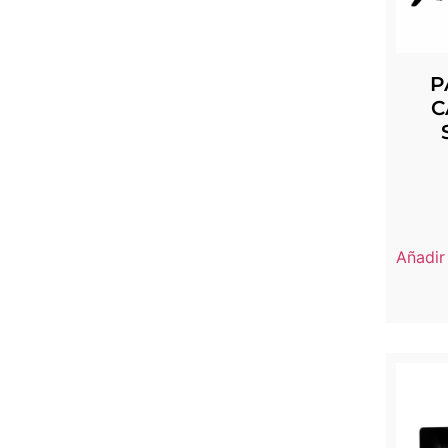
P
C
Añadir 