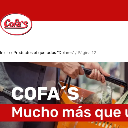
Inicio
/
Productos etiquetados “Dolares”
/ Página 12