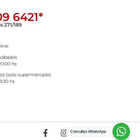
9 6421*
s 271/189
tral
 sábados
20:00 hs
s (solo supermercado)
3:30 hs
Consultas WhatsApp