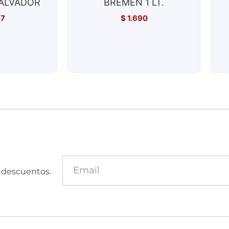
ALVADOR
BREMEN 1 LT.
37
$
1.690
y descuentos.