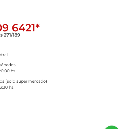
9 6421*
s 271/189
tral
 sábados
20:00 hs
s (solo supermercado)
3:30 hs