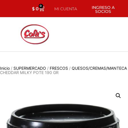
0
INGRESO A
$
0
MI CUENTA
SOCIOS
Inicio
/
SUPERMERCADO
/
FRESCOS
/
QUESOS/CREMAS/MANTECA
CHEDDAR MILKY POTE 190 GR