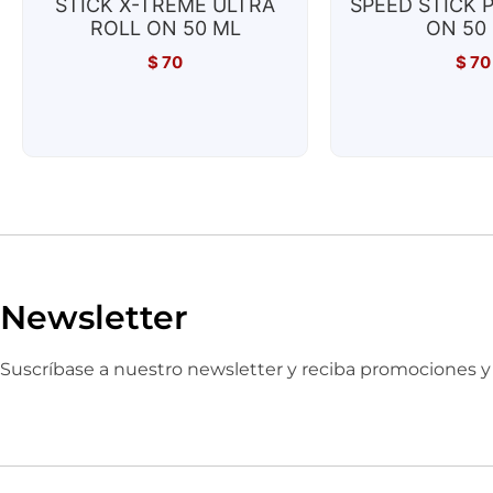
STICK X-TREME ULTRA
SPEED STICK 
ROLL ON 50 ML
ON 50
$
70
$
70
Newsletter
Suscríbase a nuestro newsletter y reciba promociones 