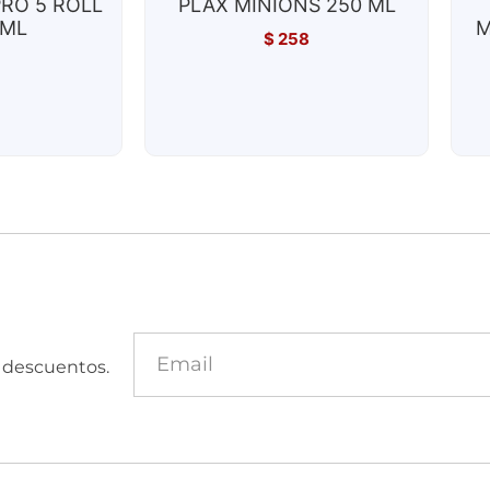
PRO 5 ROLL
PLAX MINIONS 250 ML
 ML
M
$
258
y descuentos.