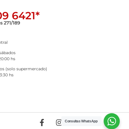
9 6421*
s 271/189
tral
 sábados
20:00 hs
s (solo supermercado)
3:30 hs
Consultas WhatsApp