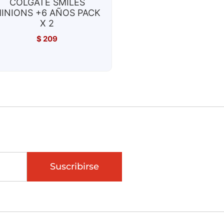
COLGATE SMILES
INIONS +6 AÑOS PACK
X 2
$
209
Suscribirse