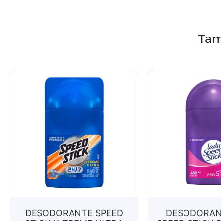
Tam
DESODORANTE SPEED
DESODORAN